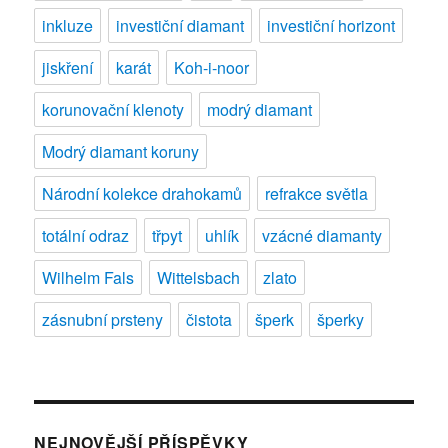
inkluze
investiční diamant
investiční horizont
jiskření
karát
Koh-i-noor
korunovační klenoty
modrý diamant
Modrý diamant koruny
Národní kolekce drahokamů
refrakce světla
totální odraz
třpyt
uhlík
vzácné diamanty
Wilhelm Fals
Wittelsbach
zlato
zásnubní prsteny
čistota
šperk
šperky
NEJNOVĚJŠÍ PŘÍSPĚVKY