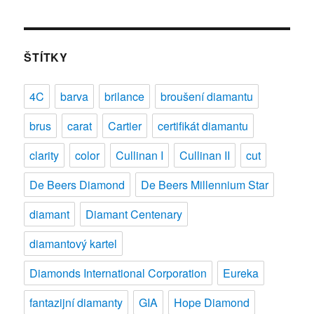
s
názvem
Syntetické
diamanty
ŠTÍTKY
4C
barva
brilance
broušení diamantu
brus
carat
Cartier
certifikát diamantu
clarity
color
Cullinan I
Cullinan II
cut
De Beers Diamond
De Beers Millennium Star
diamant
Diamant Centenary
diamantový kartel
Diamonds International Corporation
Eureka
fantazijní diamanty
GIA
Hope Diamond