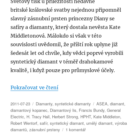
Světový tisk u příležitosti nedávné
britské královské svatby nejednou připomněl
slavný zásnubní prsten princezny Diany se
safíry a diamanty, který dostala nevěsta Kate
Middletonová. Málokdo si však v této
souvislosti uvědomil, že příští rok uplyne již
šedesát let od chvíle, kdy vědci poprvé vyrobili
syntetický diamant v téměř drahokamové
kvalitě, i když pouze pro průmyslové účely.
„Syntetické diamanty“
Pokračovat ve čtení
Publikováno:
Rubriky:
Štítky:
2011-07-23
Diamanty
,
syntetické diamanty
ASEA
,
diamant
,
diamantový kopanec
,
Diamantový lis
,
Francis Bundy
,
General
Electric
,
H. Tracy Hall
,
Herbert Strong
,
HPHT
,
Kate Middleton
,
Robert Wentorf
,
safír
,
syntetický diamant
,
umělý diamant
,
výroba
u
diamantů
,
zásnubní prsteny
1 komentář
textu