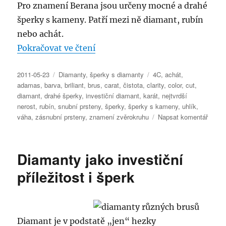
Pro znamení Berana jsou určeny mocné a drahé
šperky s kameny. Patří mezi ně diamant, rubín
nebo achát.
„Šperky s diamanty“
Pokračovat ve čtení
Publikováno:
Rubriky:
Štítky:
2011-05-23
Diamanty
,
šperky s diamanty
4C
,
achát
,
adamas
,
barva
,
briliant
,
brus
,
carat
,
čistota
,
clarity
,
color
,
cut
,
diamant
,
drahé šperky
,
investiční diamant
,
karát
,
nejtvrdší
nerost
,
rubín
,
snubní prsteny
,
šperky
,
šperky s kameny
,
uhlík
,
pro
váha
,
zásnubní prsteny
,
znamení zvěrokruhu
Napsat komentář
text
s
názv
Diamanty jako investiční
Šperk
s
příležitost i šperk
diama
Diamant je v podstatě „jen“ hezky