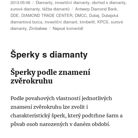
Publikováno:
Rubriky:
2013-05-06
Diamanty
,
investiční diamanty
,
obchod s diamanty
,
Štítky:
surové diamanty
,
těžba diamantů
Antwerp Diamond Bank
,
DDE
,
DIAMOND TRADE CENTER
,
DMCC
,
Dubaj
,
Dubajská
diamantová burza
,
investiční diamant
,
kimberlit
,
KPCS
,
surové
pro
diamanty
,
Zimbabwe
Napsat komentář
text
s
názvem
Šperky s diamanty
DUBAI
DIAMOND
CONFERENCE
Šperky podle znamení
2013
zvěrokruhu
Podle povahových vlastností jednotlivých
znamení zvěrokruhu lze zvolit i
charakteristický šperk, který podtrhne šarm a
půvab osob narozených v daném období.