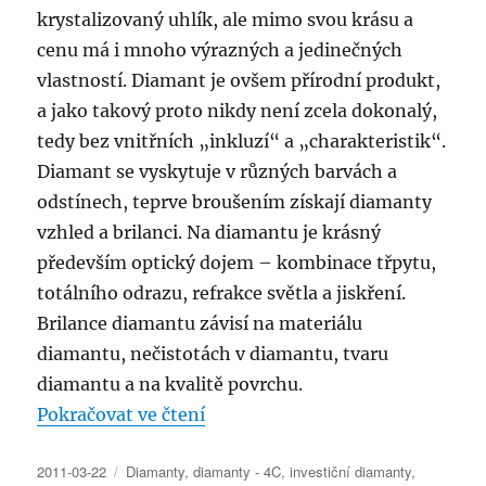
krystalizovaný uhlík, ale mimo svou krásu a
cenu má i mnoho výrazných a jedinečných
vlastností. Diamant je ovšem přírodní produkt,
a jako takový proto nikdy není zcela dokonalý,
tedy bez vnitřních „inkluzí“ a „charakteristik“.
Diamant se vyskytuje v různých barvách a
odstínech, teprve broušením získají diamanty
vzhled a brilanci. Na diamantu je krásný
především optický dojem – kombinace třpytu,
totálního odrazu, refrakce světla a jiskření.
Brilance diamantu závisí na materiálu
diamantu, nečistotách v diamantu, tvaru
diamantu a na kvalitě povrchu.
„Diamanty jako investiční příleži
Pokračovat ve čtení
Publikováno:
Rubriky:
2011-03-22
Diamanty
,
diamanty - 4C
,
investiční diamanty
,