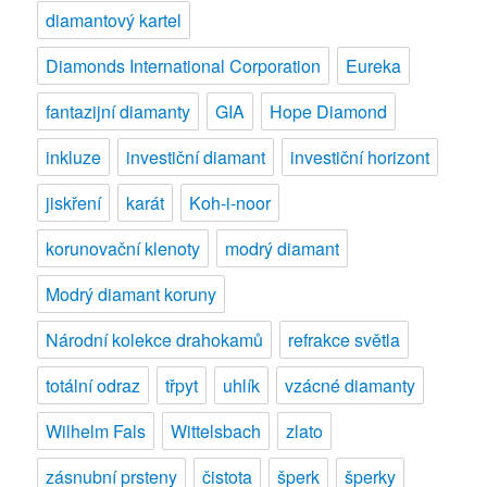
diamantový kartel
Diamonds International Corporation
Eureka
fantazijní diamanty
GIA
Hope Diamond
inkluze
investiční diamant
investiční horizont
jiskření
karát
Koh-i-noor
korunovační klenoty
modrý diamant
Modrý diamant koruny
Národní kolekce drahokamů
refrakce světla
totální odraz
třpyt
uhlík
vzácné diamanty
Wilhelm Fals
Wittelsbach
zlato
zásnubní prsteny
čistota
šperk
šperky