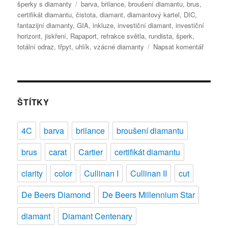
Štítky:
šperky s diamanty
barva
,
brilance
,
broušení diamantu
,
brus
,
certifikát diamantu
,
čistota
,
diamant
,
diamantový kartel
,
DIC
,
fantazijní diamanty
,
GIA
,
inkluze
,
investiční diamant
,
investiční
horizont
,
jiskření
,
Rapaport
,
refrakce světla
,
rundista
,
šperk
,
pro
totální odraz
,
třpyt
,
uhlík
,
vzácné diamanty
Napsat komentář
text
s
názvem
Diamant
jako
ŠTÍTKY
investič
příležito
4C
barva
brilance
broušení diamantu
i
šperk
brus
carat
Cartier
certifikát diamantu
clarity
color
Cullinan I
Cullinan II
cut
De Beers Diamond
De Beers Millennium Star
diamant
Diamant Centenary