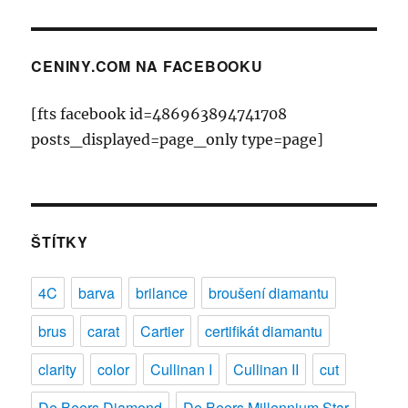
CENINY.COM NA FACEBOOKU
[fts facebook id=486963894741708
posts_displayed=page_only type=page]
ŠTÍTKY
4C
barva
brilance
broušení diamantu
brus
carat
Cartier
certifikát diamantu
clarity
color
Cullinan I
Cullinan II
cut
De Beers Diamond
De Beers Millennium Star