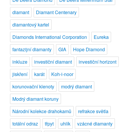
diamant
Diamant Centenary
diamantový kartel
Diamonds International Corporation
Eureka
fantazijní diamanty
GIA
Hope Diamond
inkluze
investiční diamant
investiční horizont
jiskření
karát
Koh-i-noor
korunovační klenoty
modrý diamant
Modrý diamant koruny
Národní kolekce drahokamů
refrakce světla
totální odraz
třpyt
uhlík
vzácné diamanty