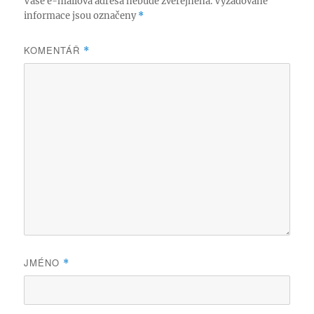
Vaše e-mailová adresa nebude zveřejněna.
Vyžadované
informace jsou označeny
*
KOMENTÁŘ
*
JMÉNO
*