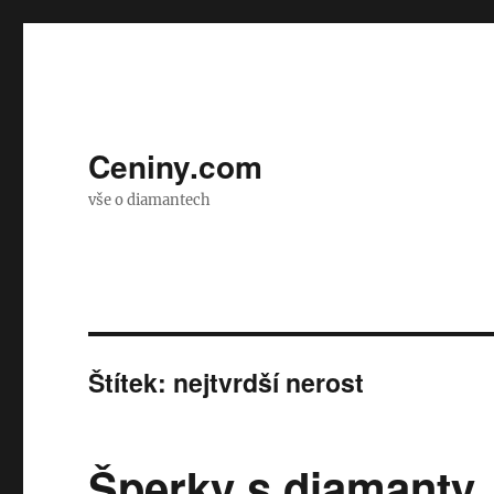
Ceniny.com
vše o diamantech
Štítek:
nejtvrdší nerost
Šperky s diamanty