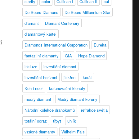
clarity
color
Cullinan I
Cullinan II
cut
De Beers Diamond
De Beers Millennium Star
diamant
Diamant Centenary
diamantový kartel
i
Diamonds International Corporation
Eureka
fantazijní diamanty
GIA
Hope Diamond
inkluze
investiční diamant
investiční horizont
jiskření
karát
Koh-i-noor
korunovační klenoty
modrý diamant
Modrý diamant koruny
Národní kolekce drahokamů
refrakce světla
totální odraz
třpyt
uhlík
vzácné diamanty
Wilhelm Fals