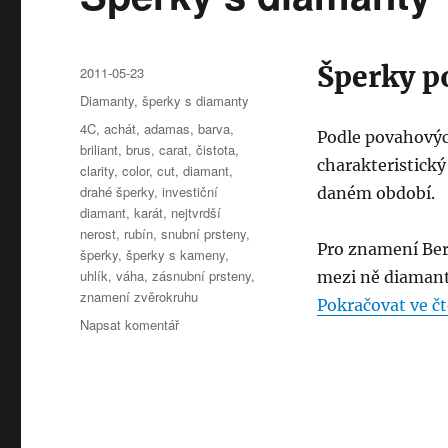
Šperky p
Publikováno:
2011-05-23
Rubriky:
Diamanty
,
šperky s diamanty
Štítky:
4C
,
achát
,
adamas
,
barva
,
Podle povahových
briliant
,
brus
,
carat
,
čistota
,
charakteristick
clarity
,
color
,
cut
,
diamant
,
drahé šperky
,
investiční
daném období.
diamant
,
karát
,
nejtvrdší
nerost
,
rubín
,
snubní prsteny
,
Pro znamení Ber
šperky
,
šperky s kameny
,
uhlík
,
váha
,
zásnubní prsteny
,
mezi ně diamant
znamení zvěrokruhu
Pokračovat ve čt
pro
Napsat komentář
text
s
názvem
Šperky
s