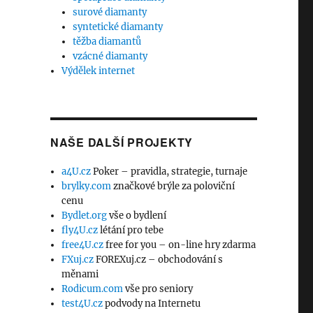
surové diamanty
syntetické diamanty
těžba diamantů
vzácné diamanty
Výdělek internet
NAŠE DALŠÍ PROJEKTY
a4U.cz
Poker – pravidla, strategie, turnaje
brylky.com
značkové brýle za poloviční
cenu
Bydlet.org
vše o bydlení
fly4U.cz
létání pro tebe
free4U.cz
free for you – on-line hry zdarma
FXuj.cz
FOREXuj.cz – obchodování s
měnami
Rodicum.com
vše pro seniory
test4U.cz
podvody na Internetu