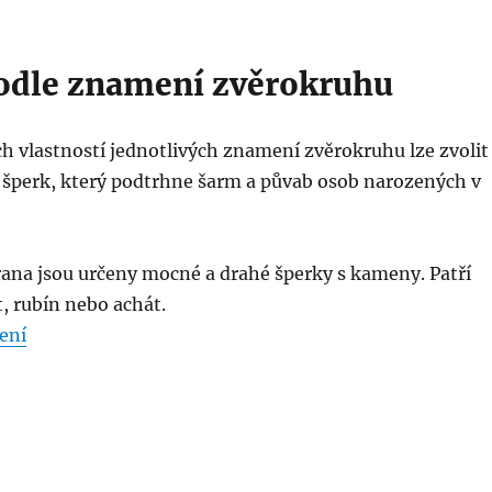
odle znamení zvěrokruhu
 vlastností jednotlivých znamení zvěrokruhu lze zvolit 
ý šperk, který podtrhne šarm a půvab osob narozených v
ana jsou určeny mocné a drahé šperky s kameny. Patří
, rubín nebo achát.
„Šperky s diamanty“
ení