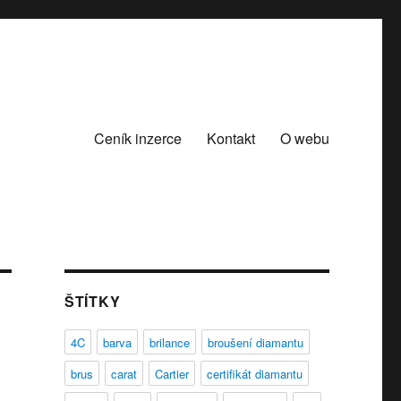
Ceník inzerce
Kontakt
O webu
ŠTÍTKY
4C
barva
brilance
broušení diamantu
brus
carat
Cartier
certifikát diamantu