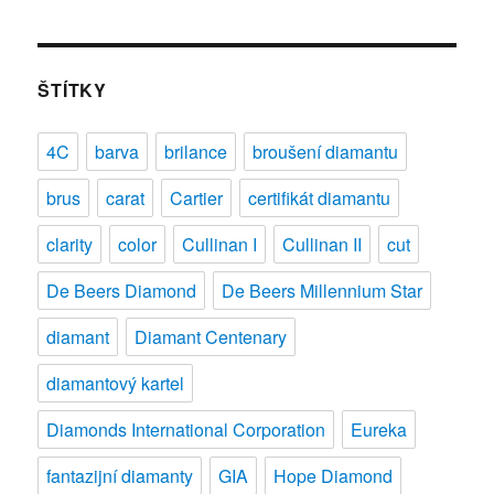
s
názvem
Syntetické
diamanty
ŠTÍTKY
4C
barva
brilance
broušení diamantu
brus
carat
Cartier
certifikát diamantu
clarity
color
Cullinan I
Cullinan II
cut
De Beers Diamond
De Beers Millennium Star
diamant
Diamant Centenary
diamantový kartel
Diamonds International Corporation
Eureka
fantazijní diamanty
GIA
Hope Diamond