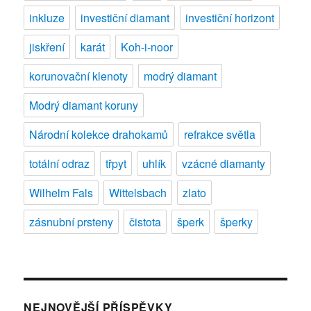
inkluze
investiční diamant
investiční horizont
jiskření
karát
Koh-i-noor
korunovační klenoty
modrý diamant
Modrý diamant koruny
Národní kolekce drahokamů
refrakce světla
totální odraz
třpyt
uhlík
vzácné diamanty
Wilhelm Fals
Wittelsbach
zlato
zásnubní prsteny
čistota
šperk
šperky
NEJNOVĚJŠÍ PŘÍSPĚVKY