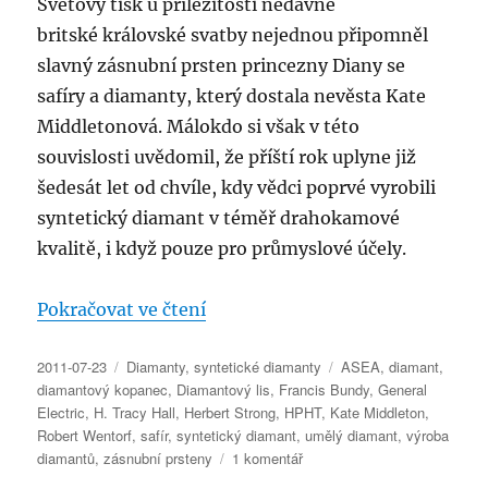
Světový tisk u příležitosti nedávné
britské královské svatby nejednou připomněl
slavný zásnubní prsten princezny Diany se
safíry a diamanty, který dostala nevěsta Kate
Middletonová. Málokdo si však v této
souvislosti uvědomil, že příští rok uplyne již
šedesát let od chvíle, kdy vědci poprvé vyrobili
syntetický diamant v téměř drahokamové
kvalitě, i když pouze pro průmyslové účely.
„Syntetické diamanty“
Pokračovat ve čtení
Publikováno:
Rubriky:
Štítky:
2011-07-23
Diamanty
,
syntetické diamanty
ASEA
,
diamant
,
diamantový kopanec
,
Diamantový lis
,
Francis Bundy
,
General
Electric
,
H. Tracy Hall
,
Herbert Strong
,
HPHT
,
Kate Middleton
,
Robert Wentorf
,
safír
,
syntetický diamant
,
umělý diamant
,
výroba
u
diamantů
,
zásnubní prsteny
1 komentář
textu