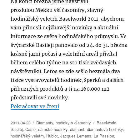
Na konci března jsme navštívili
proslulou Mekku vší časomíry, slavný
hodinářský veletrh Baselworld 2011, abychom
vám přinesli nejžhavější novinky a aktuální
informace ze světa hodinářského průmyslu. Ve
švýcarské Basileji panovalo od 24. do 31. března
krásné jarní počasí a veletržní areál přivítal
během celého týdne na sto tisíc zvědavých
návštěvníků. Letos se zde sešlo bezmála dva
tisíce vystavovatelů hodinek, šperků a dalších
příbuzných produktů a ti na 160.000 m2
představili své novinky.
„Hodinky s diamanty“
Pokračovat ve čtení
Publikováno:
Rubriky:
Štítky:
2011-04-23
Diamanty
,
hodinky s diamanty
Baselworld
,
Basilej
,
Casio
,
dámské hodinky
,
diamant
,
diamantové hodinky
,
hodinářský veletrh
,
Hublot
,
Jacques Lemans
,
La Passion
,