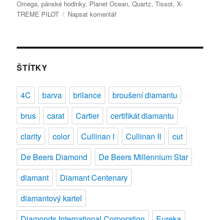
Omega
,
pánské hodinky
,
Planet Ocean
,
Quartz
,
Tissot
,
X-
pro
TREME PILOT
Napsat komentář
text
s
názvem
Hodinky
s
ŠTÍTKY
diamanty
4C
barva
brilance
broušení diamantu
brus
carat
Cartier
certifikát diamantu
clarity
color
Cullinan I
Cullinan II
cut
De Beers Diamond
De Beers Millennium Star
diamant
Diamant Centenary
diamantový kartel
Diamonds International Corporation
Eureka