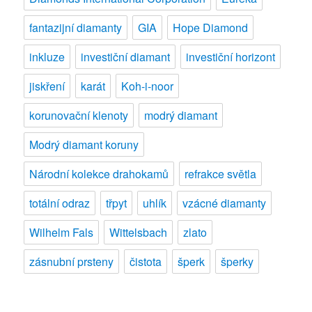
fantazijní diamanty
GIA
Hope Diamond
inkluze
investiční diamant
investiční horizont
jiskření
karát
Koh-i-noor
korunovační klenoty
modrý diamant
Modrý diamant koruny
Národní kolekce drahokamů
refrakce světla
totální odraz
třpyt
uhlík
vzácné diamanty
Wilhelm Fals
Wittelsbach
zlato
zásnubní prsteny
čistota
šperk
šperky