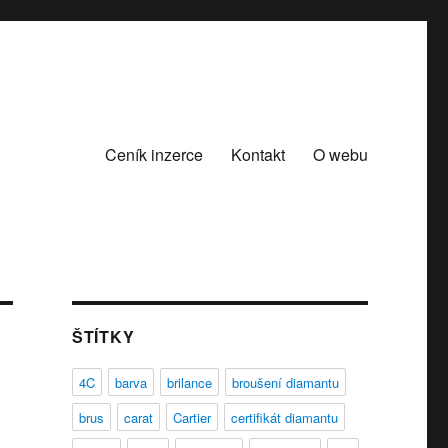
Ceník inzerce
Kontakt
O webu
ŠTÍTKY
4C
barva
brilance
broušení diamantu
brus
carat
Cartier
certifikát diamantu