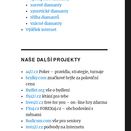
surové diamanty
syntetické diamanty
těžba diamantů
vzácné diamanty
Výdělek internet
NAŠE DALŠÍ PROJEKTY
a4U.cz
Poker – pravidla, strategie, turnaje
brylky.com
značkové brýle za poloviční
cenu
Bydlet.org
vše o bydlení
fly4U.cz
létání pro tebe
free4U.cz
free for you – on-line hry zdarma
FXuj.cz
FOREXuj.cz – obchodování s
měnami
Rodicum.com
vše pro seniory
test4U.cz
podvody na Internetu