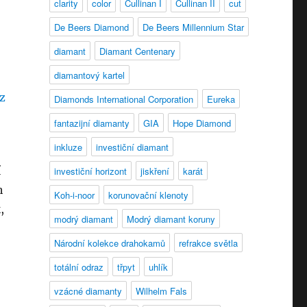
clarity
color
Cullinan I
Cullinan II
cut
De Beers Diamond
De Beers Millennium Star
diamant
Diamant Centenary
diamantový kartel
Diamonds International Corporation
Eureka
fantazijní diamanty
GIA
Hope Diamond
inkluze
investiční diamant
í
investiční horizont
jiskření
karát
h
Koh-i-noor
korunovační klenoty
,
modrý diamant
Modrý diamant koruny
Národní kolekce drahokamů
refrakce světla
totální odraz
třpyt
uhlík
vzácné diamanty
Wilhelm Fals