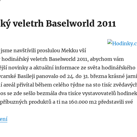
ký veletrh Baselworld 2011
jsme navštívili proslulou Mekku vší
ý hodinářský veletrh Baselworld 2011, abychom vám
ější novinky a aktuální informace ze světa hodinářského
carské Basileji panovalo od 24. do 31. března krásné jarn
ní areál přivítal během celého týdne na sto tisíc zvědavýc
os se zde sešlo bezmála dva tisíce vystavovatelů hodinek
 příbuzných produktů a ti na 160.000 m2 představili své
„Hodinky s diamanty“
ení