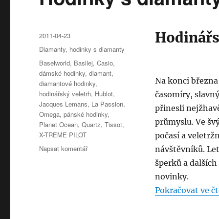
Hodinářs
Publikováno:
2011-04-23
Rubriky:
Diamanty
,
hodinky s diamanty
Štítky:
Baselworld
,
Basilej
,
Casio
,
dámské hodinky
,
diamant
,
Na konci března 
diamantové hodinky
,
hodinářský veletrh
,
Hublot
,
časomíry, slavn
Jacques Lemans
,
La Passion
,
přinesli nejžhav
Omega
,
pánské hodinky
,
průmyslu. Ve švý
Planet Ocean
,
Quartz
,
Tissot
,
X-TREME PILOT
počasí a veletrž
pro
Napsat komentář
návštěvníků. Let
text
šperků a dalších
s
novinky.
názvem
Hodinky
Pokračovat ve čt
s
diamanty