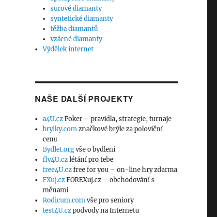
surové diamanty
syntetické diamanty
těžba diamantů
vzácné diamanty
Výdělek internet
NAŠE DALŠÍ PROJEKTY
a4U.cz
Poker – pravidla, strategie, turnaje
brylky.com
značkové brýle za poloviční
cenu
Bydlet.org
vše o bydlení
fly4U.cz
létání pro tebe
free4U.cz
free for you – on-line hry zdarma
FXuj.cz
FOREXuj.cz – obchodování s
měnami
Rodicum.com
vše pro seniory
test4U.cz
podvody na Internetu