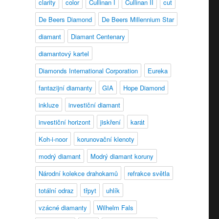
clarity
color
Cullinan I
Cullinan II
cut
De Beers Diamond
De Beers Millennium Star
diamant
Diamant Centenary
diamantový kartel
Diamonds International Corporation
Eureka
fantazijní diamanty
GIA
Hope Diamond
inkluze
investiční diamant
investiční horizont
jiskření
karát
Koh-i-noor
korunovační klenoty
modrý diamant
Modrý diamant koruny
Národní kolekce drahokamů
refrakce světla
totální odraz
třpyt
uhlík
vzácné diamanty
Wilhelm Fals