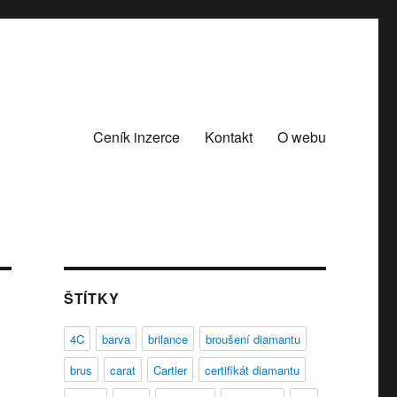
Ceník inzerce
Kontakt
O webu
ŠTÍTKY
4C
barva
brilance
broušení diamantu
brus
carat
Cartier
certifikát diamantu