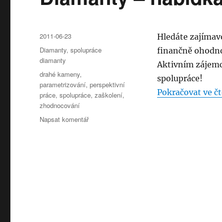
Publikováno:
2011-06-23
Hledáte zajímavo
Rubriky:
Diamanty
,
spolupráce
finančně ohodn
diamanty
Aktivním zájemc
Štítky:
drahé kameny
,
spolupráce!
parametrizování
,
perspektivní
Pokračovat ve čt
práce
,
spolupráce
,
zaškolení
,
zhodnocování
pro
Napsat komentář
text
s
názvem
Diamanty
–
nabídka
spolupráce